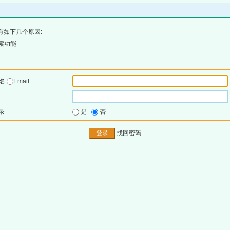
有如下几个原因:
索功能
户名
Email
录
是
否
找回密码